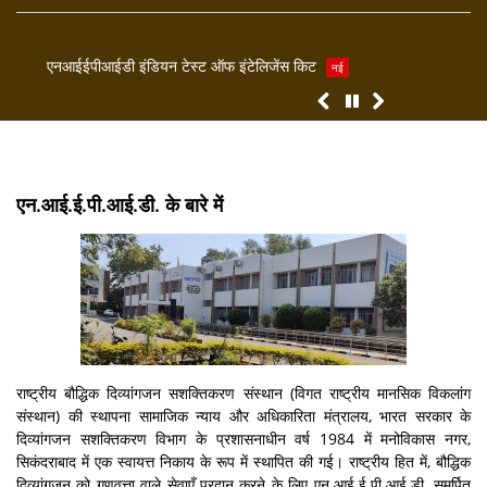
एनआईईपीआईडी इंडियन टेस्ट ऑफ इंटेलिजेंस किट
परिवा
नई
एन.आई.ई.पी.आई.डी. के बारे में
राष्ट्रीय बौद्धिक दिव्यांगजन सशक्तिकरण संस्थान (विगत राष्ट्रीय मानसिक विकलांग
संस्थान) की स्थापना सामाजिक न्याय और अधिकारिता मंत्रालय, भारत सरकार के
दिव्यांगजन सशक्तिकरण विभाग के प्रशासनाधीन वर्ष 1984 में मनोविकास नगर,
सिकंदराबाद में एक स्वायत्त निकाय के रूप में स्थापित की गई। राष्ट्रीय हित में, बौद्धिक
दिव्यांगजन को गुणवत्ता वाले सेवाएँ प्रदान करने के लिए एन.आई.ई.पी.आई.डी. समर्पित