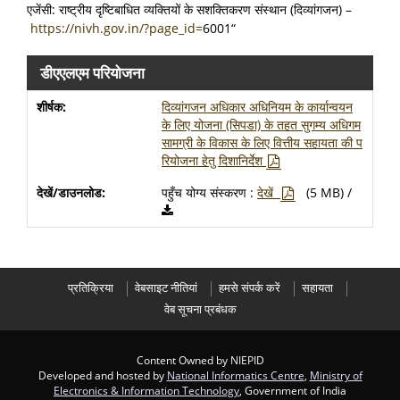
एजेंसी: राष्ट्रीय दृष्टिबाधित व्यक्तियों के सशक्तिकरण संस्थान (दिव्यांगजन) –
https://nivh.gov.in/?page_id=
6001“
डीएएलएम परियोजना
दिव्यांगजन अधिकार अधिनियम के कार्यान्वयन
के लिए योजना (सिपडा) के तहत सुगम्य अधिगम
सामग्री के विकास के लिए वित्तीय सहायता की प
रियोजना हेतु दिशानिर्देश
पहुँच योग्य संस्करण :
देखें
(5 MB) /
प्रतिक्रिया
वेबसाइट नीतियां
हमसे संपर्क करें
सहायता
वेब सूचना प्रबंधक
Content Owned by NIEPID
Developed and hosted by
National Informatics Centre
,
Ministry of
Electronics & Information Technology
, Government of India