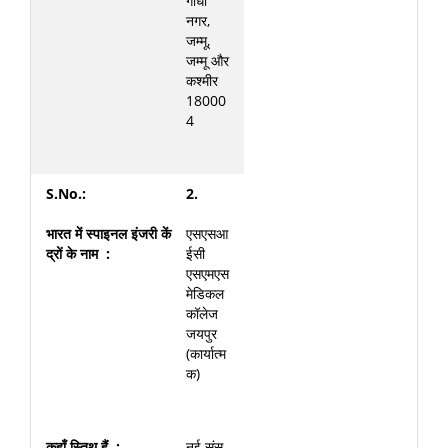
गांधी
नगर,
जम्मू,
जम्मू और
कश्मीर
18000
4
2.
एसएसआ
ईसी
एसएमएस
मेडिकल
कॉलेज
जयपुर
(कार्यात्म
क)
नई संस