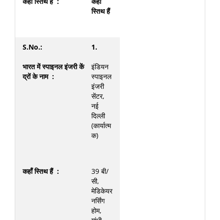
कहाँ
स्तिथ हैं
1.
इंडियन
स्पाइनल
इंजरी
सेंटर,
नई
दिल्ली
(कार्यात्म
क)
39 बी/
सी,
मेडिकेयर
नर्सिंग
होम,