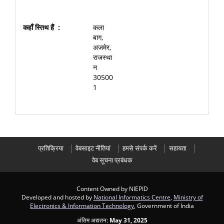
कला
बाग,
अजमेर,
राजस्था
न
30500
1
प्रतिक्रिया
वेबसाइट नीतियां
हमसे संपर्क करें
सहायता
वेब सूचना प्रबंधक
Content Owned by NIEPID
Developed and hosted by
National Informatics Centre
,
Ministry of
Electronics & Information Technology
, Government of India
अंतिम अद्यतन:
May 31, 2025