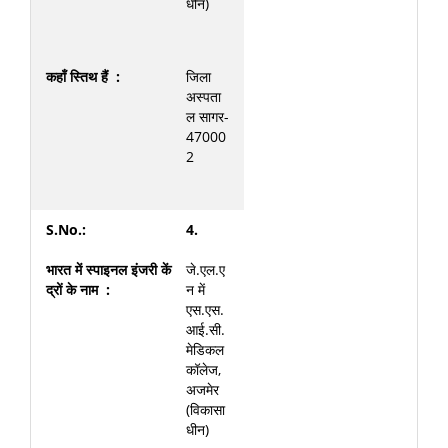
धीन)
जिला
अस्पता
ल सागर-
47000
2
4.
जे.एल.ए
न में
एस.एस.
आई.सी.
मेडिकल
कॉलेज,
अजमेर
(विकासा
धीन)